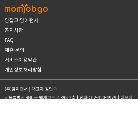
맘잡고·맘이랜서
공지사항
FAQ
제휴·문의
서비스이용약관
개인정보처리방침
(주)맘이랜서 | 대표자 김현숙
서울특별시 송파구 백제고분로 395 2층 | 전화 : 02-420-4979 | 대표메
일 : support@momjobgo.com
사업자번호 142-81-63569 | 통신판매업 2017-서울송파-2189 | 직업
정보제공업 서울동부 2022-16
ⓒMOMELANCER. ALL RIGHTS RESERVED