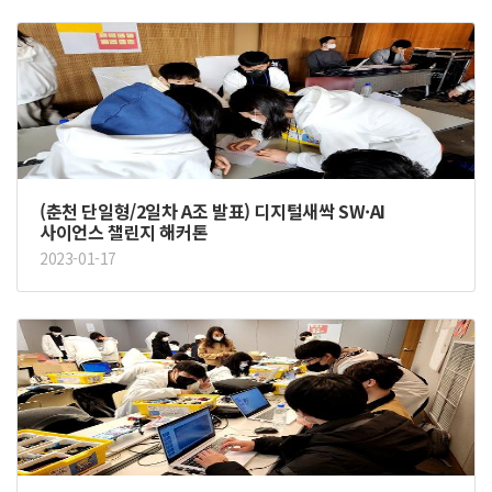
(춘천 단일형/2일차 A조 발표) 디지털새싹 SW·AI
사이언스 챌린지 해커톤
2023-01-17