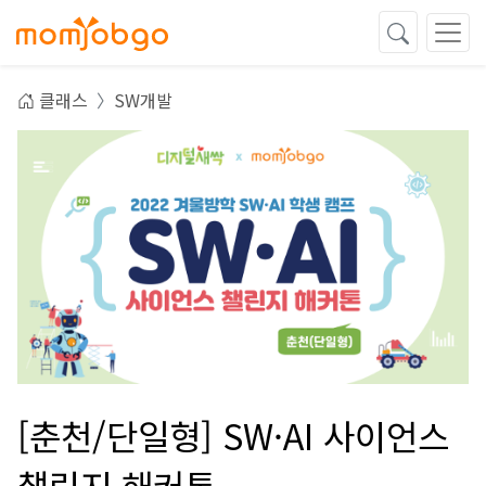
클래스
SW개발
[춘천/단일형] SW·AI 사이언스
챌린지 해커톤