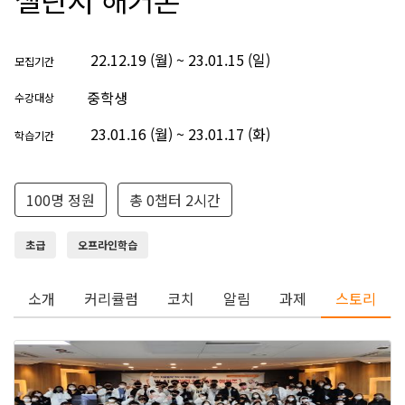
22.12.19 (월) ~ 23.01.15 (일)
모집기간
중학생
수강대상
23.01.16 (월) ~ 23.01.17 (화)
학습기간
100명 정원
총 0챕터 2시간
초급
오프라인학습
소개
커리큘럼
코치
알림
과제
스토리