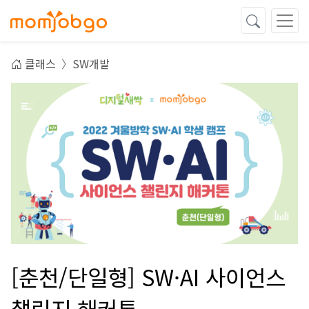
클래스
SW개발
[춘천/단일형] SW·AI 사이언스
챌린지 해커톤