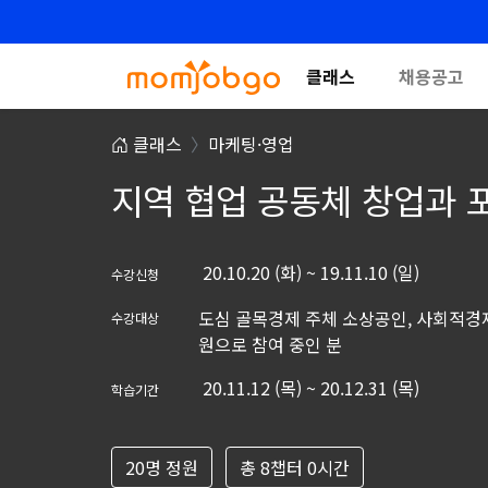
클래스
채용공고
클래스
마케팅·영업
지역 협업 공동체 창업과
20.10.20 (화) ~ 19.11.10 (일)
수강신청
도심 골목경제 주체 소상공인, 사회적경
수강대상
원으로 참여 중인 분
20.11.12 (목) ~ 20.12.31 (목)
학습기간
20명 정원
총 8챕터 0시간