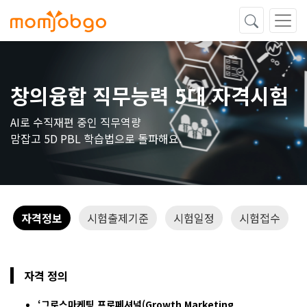
창의융합 직무능력 5대 자격시험
AI로 수직재편 중인 직무역량
맘잡고 5D PBL 학습법으로 돌파해요.
자격정보
시험출제기준
시험일정
시험접수
자격 정의
‘그로스마케팅 프로페셔널(Growth Marketing