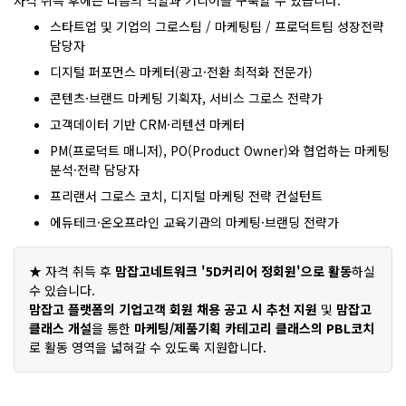
자격 취득 후에는 다음의 역할과 커리어를 구축할 수 있습니다.
스타트업 및 기업의 그로스팀 / 마케팅팀 / 프로덕트팀 성장전략
담당자
디지털 퍼포먼스 마케터(광고·전환 최적화 전문가)
콘텐츠·브랜드 마케팅 기획자, 서비스 그로스 전략가
고객데이터 기반 CRM·리텐션 마케터
PM(프로덕트 매니저), PO(Product Owner)와 협업하는 마케팅
분석·전략 담당자
프리랜서 그로스 코치, 디지털 마케팅 전략 컨설턴트
에듀테크·온오프라인 교육기관의 마케팅·브랜딩 전략가
★ 자격 취득 후
맘잡고네트워크 '5D커리어 정회원'으로 활동
하실
수 있습니다.
맘잡고 플랫폼의 기업고객 회원 채용 공고 시 추천 지원
및
맘잡고
클래스 개설
을 통한
마케팅/제품기획 카테고리 클래스의 PBL코치
로 활동 영역을 넓혀갈 수 있도록 지원합니다.