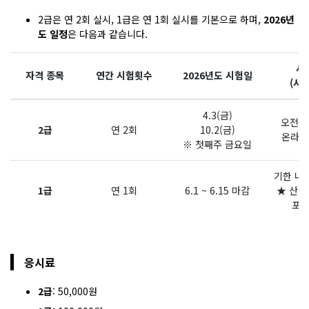
2급은 연 2회 실시, 1급은 연 1회 실시를 기본으로 하며,
2026년
도 일정
은 다음과 같습니다.
시
자격 종목
연간 시험횟수
2026년도 시험일
(시간
4.3(금)
오전 1
2급
연 2회
10.2(금)
온라인
※ 첫째주 금요일
기한 내
1급
연 1회
6.1 ~ 6.15 마감
★ 산출
포
응시료
2급
: 50,000원