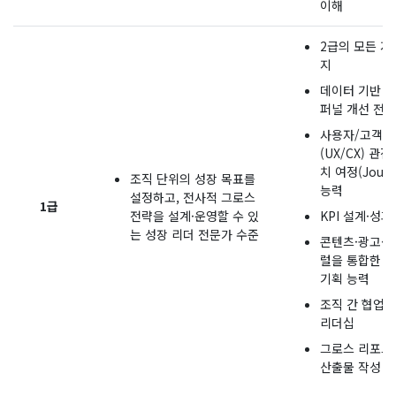
이해
2급의 모든 지
지
데이터 기반 실
퍼널 개선 전략
사용자/고객 
(UX/CX) 관
치 여정(Journ
조직 단위의 성장 목표를
능력
설정하고, 전사적 그로스
1급
전략을 설계·운영할 수 있
KPI 설계·성
는 성장 리더 전문가 수준
콘텐츠·광고·
럴을 통합한 
기획 능력
조직 간 협업 
리더십
그로스 리포트
산출물 작성 