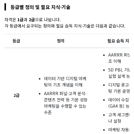
등급별 정의 및 필요 지식·기술
자격은
1급
과
2급
으로 나뉩니다.
각 등급에서 요구되는 정의와 필요 습득 지식·기술은 다음과 같습니다.
등급
정의
필요 습득 지식
AARRR 퍼널 
조 이해
5D PBL 기반
실험 설계 능력
데이터 기반 디지털 마케
팅의 기초 개념을 이해
디지털 광고·
팅 기본 운영 
AARRR 퍼널·고객 분석·
2급
콘텐츠 전략 등 기본 성장
데이터 수집·기
마케팅을 수행할 수 있는
(GA4 등) 능력
수준
고객 세그멘테
나 설정
마케팅 자동화·