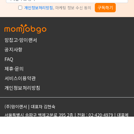
구독하기
개인정보처리방침
, 마케팅 정보 수신 동의
맘잡고·맘이랜서
공지사항
FAQ
제휴·문의
서비스이용약관
개인정보처리방침
(주)맘이랜서 | 대표자 김현숙
서울특별시 송파구 백제고분로 395 2층 | 전화 : 02-420-4979 | 대표메
일 : support@momjobgo.com
사업자번호 142-81-63569 | 통신판매업 2017-서울송파-2189 | 직업