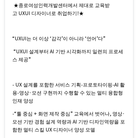
★
종로여성인력개발센터에서 제대로 교육받
UXUI
!
고
디자이너로 취업하기
★
“UXUI
‘
’
‘
’
”
는 더 이상
감각
이 아니라
언어
다
“UXUI
AI
설계부터
기반 시각화까지 일련의 프로세
”
스 제공
- UX
-
-AI
설계를 포함한 서비스 기획
프로토타이핑
활
-
·
용
영상
모션 구현까지 수행할 수 있는 멀티 융합형
인재 양성
-“
+
”
,
·
툴 중심
화면 제작 중심
교육에서 벗어나
영상
AI
모션 기반 경험 설계 역량과
기반 디자인역량을 포
UX
함한 멀티 스킬
디자이너 양성 모델