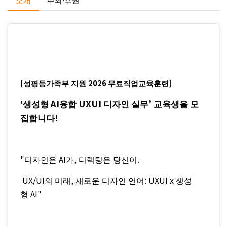
소개
주최·후원
[
2026
]
성평등가족부 지원
무료직업교육훈련
‘
AI
UXUI
’
생성형
융합
디자인 실무
교육생을 모
!
집합니다
"
AI
,
.
디자인은
가
디렉팅은 당신이
UX/UI
,
: UXUI x
의 미래
새로운 디자인 언어
생성
AI"
형