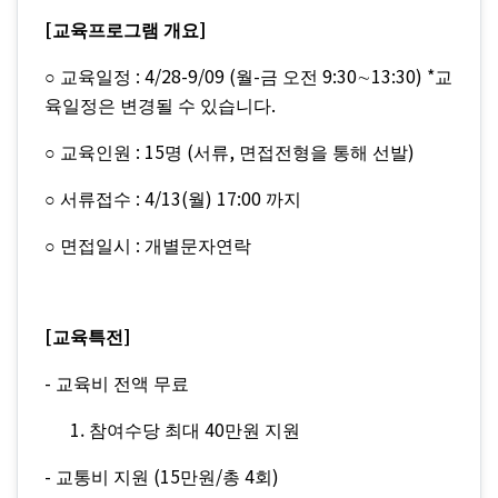
[
]
교육프로그램 개요
: 4/28-9/09 (
-
9:30
13:30) *
○
교육일정
월
금 오전
∼
교
.
육일정은 변경될 수 있습니다
: 15
(
,
)
○
교육인원
명
서류
면접전형을 통해 선발
: 4/13(
) 17:00
○
서류접수
월
까지
:
○
면접일시
개별문자연락
[
]
교육특전
-
교육비 전액 무료
40
참여수당 최대
만원 지원
-
(15
/
4
)
교통비 지원
만원
총
회