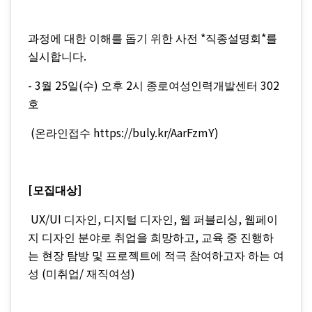
*
*
과정에 대한 이해를 돕기 위한 사전
직종설명회
를
.
실시합니다
- 3
25
(
)
2
302
월
일
수
오후
시 종로여성인력개발센터
호
(
https://buly.kr/AarFzmY)
온라인접수
[
]
모집대상
UX/UI
,
,
,
디자인
디지털 디자인
웹 퍼블리싱
웹페이
,
지 디자인 분야로 취업을 희망하고
교육 중 진행하
는 현장 탐방 및 프로젝트에 적극 참여하고자 하는 여
(
/
)
성
미취업
재직여성