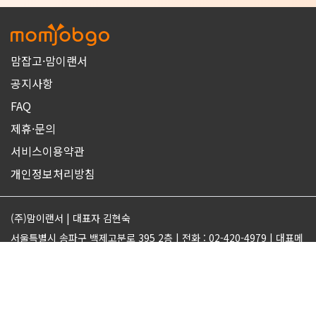
맘잡고·맘이랜서
공지사항
FAQ
제휴·문의
서비스이용약관
개인정보처리방침
(주)맘이랜서 | 대표자 김현숙
서울특별시 송파구 백제고분로 395 2층 | 전화 : 02-420-4979 | 대표메
일 : support@momjobgo.com
사업자번호 142-81-63569 | 통신판매업 2017-서울송파-2189 | 직업
정보제공업 서울동부 2022-16