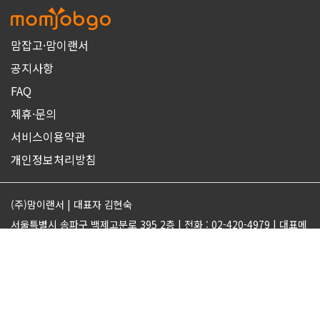
맘잡고·맘이랜서
공지사항
FAQ
제휴·문의
서비스이용약관
개인정보처리방침
(주)맘이랜서 | 대표자 김현숙
서울특별시 송파구 백제고분로 395 2층 | 전화 : 02-420-4979 | 대표메
일 : support@momjobgo.com
사업자번호 142-81-63569 | 통신판매업 2017-서울송파-2189 | 직업
정보제공업 서울동부 2022-16
ⓒMOMELANCER. ALL RIGHTS RESERVED