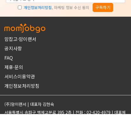
구독하기
개인정보처리방침
, 마케팅 정보 수신 동의
맘잡고·맘이랜서
공지사항
FAQ
제휴·문의
서비스이용약관
개인정보처리방침
(주)맘이랜서 | 대표자 김현숙
서울특별시 송파구 백제고분로 395 2층 | 전화 : 02-420-4979 | 대표메
일 : support@momjobgo.com
사업자번호 142-81-63569 | 통신판매업 2017-서울송파-2189 | 직업