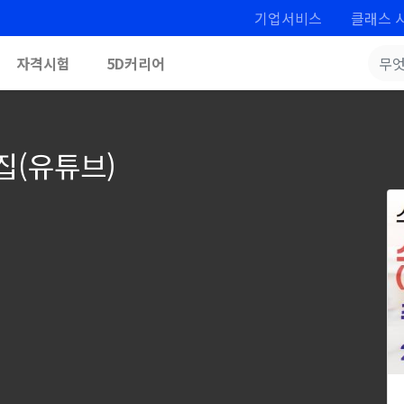
기업서비스
클래스 
자격시험
5D커리어
집(유튜브)