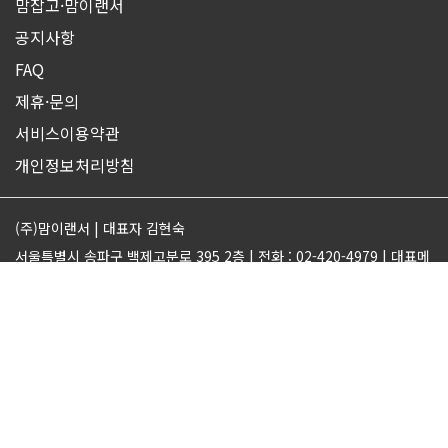
맘잡고·맘이랜서
공지사항
FAQ
제휴·문의
서비스이용약관
개인정보처리방침
(주)맘이랜서 | 대표자 김현숙
서울특별시 송파구 백제고분로 395 2층 | 전화 : 02-420-4979 | 대표메
일 : support@momjobgo.com
사업자번호 142-81-63569 | 통신판매업 2017-서울송파-2189 | 직업
정보제공업 서울동부 2022-16
ⓒMOMELANCER. ALL RIGHTS RESERVED