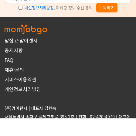
구독하기
개인정보처리방침
, 마케팅 정보 수신 동의
맘잡고·맘이랜서
공지사항
FAQ
제휴·문의
서비스이용약관
개인정보처리방침
(주)맘이랜서 | 대표자 김현숙
서울특별시 송파구 백제고분로 395 2층 | 전화 : 02-420-4979 | 대표메
일 : support@momjobgo.com
사업자번호 142-81-63569 | 통신판매업 2017-서울송파-2189 | 직업