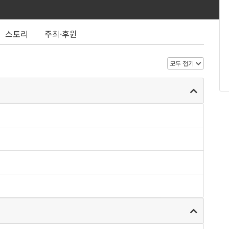
스토리
주최·후원
모두 접기