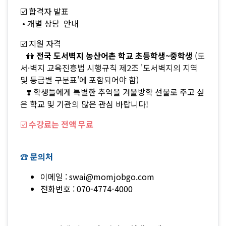
☑️ 합격자 발표
• 개별 상담 안내
☑️ 지원 자격
👭
전국 도서벽지 농산어촌 학교 초등학생~중학생
(도
서·벽지 교육진흥법 시행규칙 제2조 '도서벽지의 지역
및 등급별 구분표'에 포함되어야 함)
❣️ 학생들에게 특별한 추억을 겨울방학 선물로 주고 싶
은 학교 및 기관의 많은 관심 바랍니다!
☑️
수강료는 전액 무료
☎️ 문의처
이메일 : swai@momjobgo.com
전화번호 : 070-4774-4000