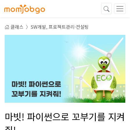
클래스
SW개발,
프로젝트관리·컨설팅
마빗! 파이썬으로 꼬부기를 지켜
줘!