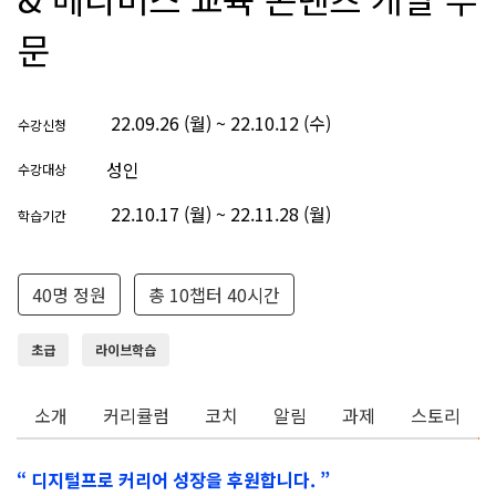
문
22.09.26 (월) ~ 22.10.12 (수)
수강신청
성인
수강대상
22.10.17 (월) ~ 22.11.28 (월)
학습기간
40명 정원
총 10챕터 40시간
초급
라이브학습
소개
커리큘럼
코치
알림
과제
스토리
“ 디지털프로 커리어 성장을 후원합니다. ”