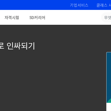
기업서비스
클래스 
자격시험
5D커리어
로 인싸되기