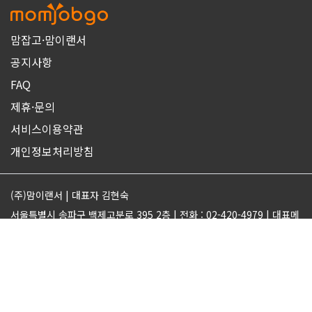
맘잡고·맘이랜서
공지사항
FAQ
제휴·문의
서비스이용약관
개인정보처리방침
(주)맘이랜서 | 대표자 김현숙
서울특별시 송파구 백제고분로 395 2층 | 전화 : 02-420-4979 | 대표메
일 : support@momjobgo.com
사업자번호 142-81-63569 | 통신판매업 2017-서울송파-2189 | 직업
정보제공업 서울동부 2022-16
ⓒMOMELANCER. ALL RIGHTS RESERVED