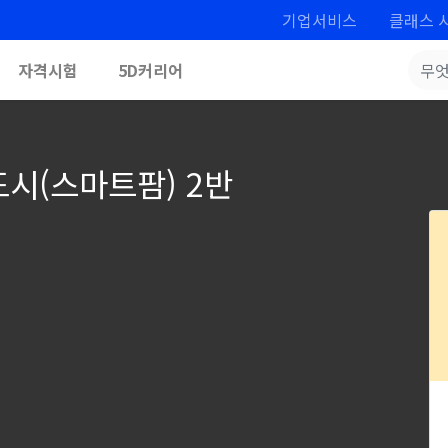
기업서비스
클래스 
자격시험
5D커리어
도시(스마트팜) 2반