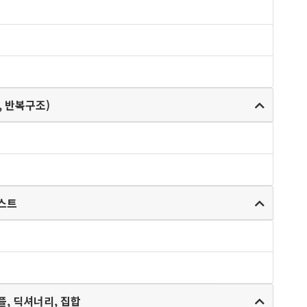
택구조, 반복구조)
 리스트
 - 튜플, 딕셔너리, 집합