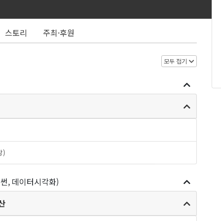
스토리
주최·후원
모두 접기
강)
이썬, 데이터시각화)
연산