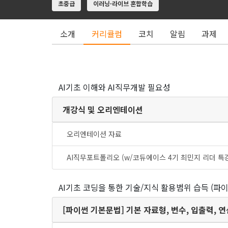
초중급
이러닝·라이브 혼합학습
소개
커리큘럼
코치
알림
과제
AI기초 이해와 AI직무개발 필요성
개강식 및 오리엔테이션
오리엔테이션 자료
AI직무포트폴리오 (w/코듀에이스 4기 최민지 리더 특
AI기초 코딩을 통한 기술/지식 활용범위 습득 (파
[파이썬 기본문법] 기본 자료형, 변수, 입출력, 