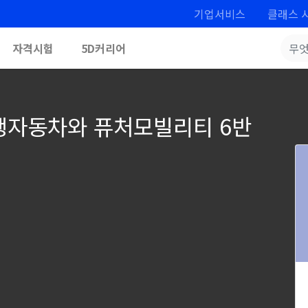
기업서비스
클래스 
자격시험
5D커리어
주행자동차와 퓨처모빌리티 6반