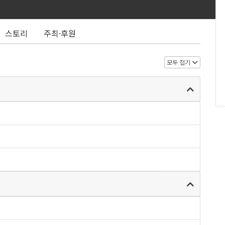
스토리
주최·후원
모두 접기