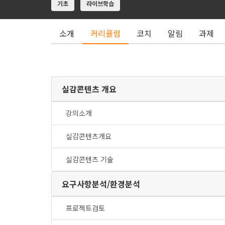
기초
라이브학습
소개
커리큘럼
코치
알림
과제
실감콘텐츠 개요
강의소개
실감콘텐츠개요
실감콘텐츠 기술
요구사항분석/환경분석
프로젝트검토