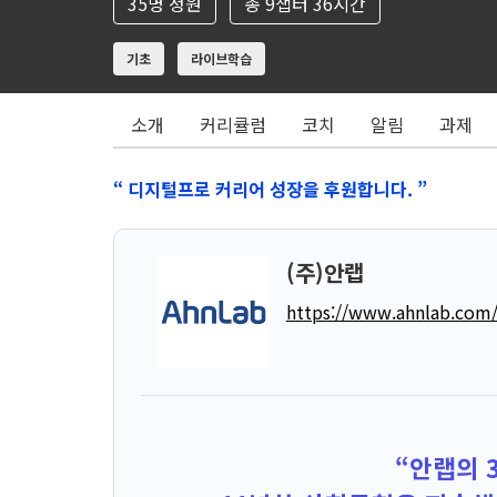
35명 정원
총 9챕터 36시간
기초
라이브학습
소개
커리큘럼
코치
알림
과제
“ 디지털프로 커리어 성장을 후원합니다. ”
(주)안랩
https://www.ahnlab.com/
“안랩의 