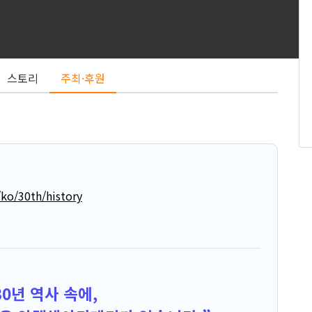
스토리
주최·후원
ko/30th/history
30년 역사 속에,