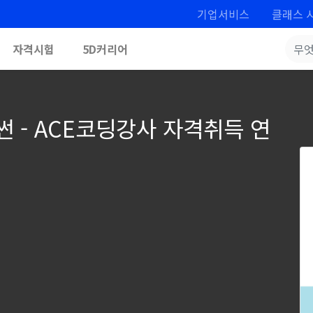
기업서비스
클래스 
자격시험
5D커리어
 - ACE코딩강사 자격취득 연