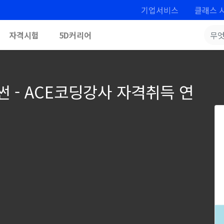
기업서비스
클래스 
자격시험
5D커리어
 - ACE코딩강사 자격취득 연