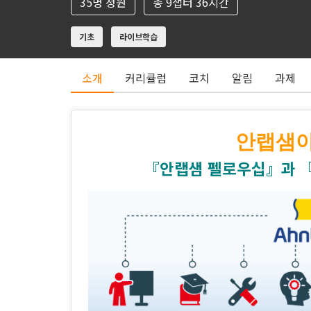
35명 정원
총 9챕터 36시간
기초
라이브학습
소개
커리큘럼
코치
알림
과제
안랩샘아
『안랩샘 펠로우십』과 