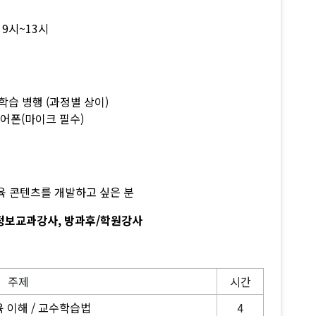
일 9시~13시
 학습 병행 (과정별 상이)
 이어폰(마이크 필수)
육 콘텐츠를 개발하고 싶은 분
, 정보교과강사, 방과후/학원강사
주제
시간
육 이해 / 교수학습법
4