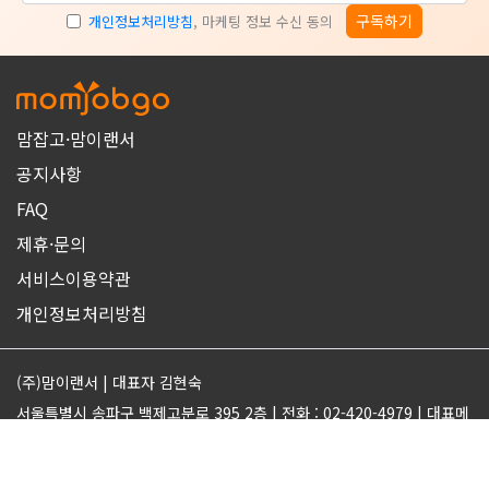
구독하기
개인정보처리방침
, 마케팅 정보 수신 동의
맘잡고·맘이랜서
공지사항
FAQ
제휴·문의
서비스이용약관
개인정보처리방침
(주)맘이랜서 | 대표자 김현숙
서울특별시 송파구 백제고분로 395 2층 | 전화 : 02-420-4979 | 대표메
일 : support@momjobgo.com
사업자번호 142-81-63569 | 통신판매업 2017-서울송파-2189 | 직업