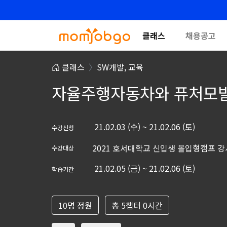
클래스
채용공고
클래스
SW개발,
교육
자율주행자동차와 퓨처모
21.02.03 (수) ~ 21.02.06 (토)
수강신청
2021 호서대학교 신입생 몰입형캠프 
수강대상
21.02.05 (금) ~ 21.02.06 (토)
학습기간
10명 정원
총 5챕터 0시간