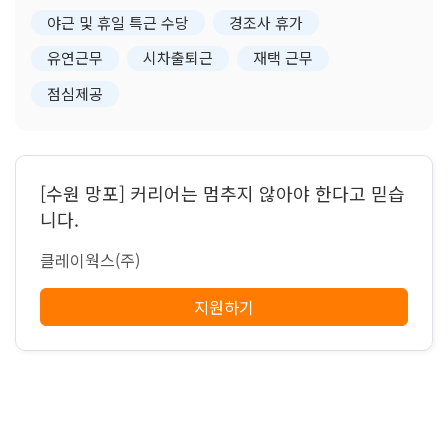
야근 및 휴일 특근 수당
경조사 휴가
유연근무
시차출퇴근
재택 근무
점심제공
[수원 망포] 커리어는 멈추지 않아야 한다고 믿습
니다.
클레이웍스(주)
지원하기