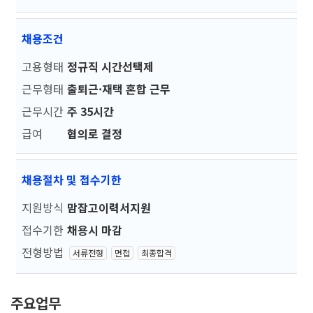
채용조건
고용형태
정규직 시간선택제
근무형태
출퇴근·재택 혼합 근무
근무시간
주 35시간
급여
협의로 결정
채용절차 및 접수기한
지원방식
맘잡고이력서지원
접수기한
채용시 마감
전형방법
서류전형
면접
최종합격
주요업무