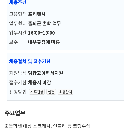
채용조건
고용형태
프리랜서
업무형태
출퇴근 혼합 업무
업무시간
16:00~19:00
보수
내부규정에 따름
채용절차 및 접수기한
지원방식
맘잡고이력서지원
접수기한
채용시 마감
전형방법
서류전형
면접
최종합격
주요업무
초등학생 대상 스크래치, 엔트리 등 코딩수업