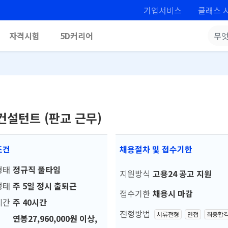
기업서비스
클래스 
자격시험
5D커리어
- 컨설턴트 (판교 근무)
조건
채용절차 및 접수기한
형태
정규직 풀타임
지원방식
고용24 공고 지원
형태
주 5일 정시 출퇴근
접수기한
채용시 마감
시간
주 40시간
전형방법
서류전형
면접
최종합
연봉27,960,000원 이상,