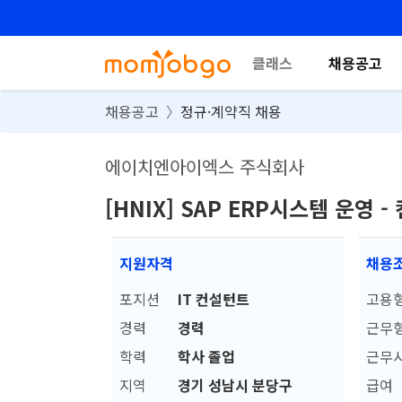
클래스
채용공고
채용공고
정규·계약직 채용
에이치엔아이엑스 주식회사
[HNIX] SAP ERP시스템 운영 
지원자격
채용
포지션
IT 컨설턴트
고용
경력
경력
근무
학력
학사 졸업
근무
지역
경기 성남시 분당구
급여