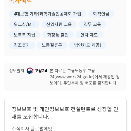
복지·혜택
4대보험 기타(과학기술인공제회 가입
퇴직연금
워크샵/MT
신입사원 교육
직무 교육
노트북 지급
화장품 할인
연차 제도
경조휴가
노동절휴무
법인카드 제공)
정보출처
본 자료는 고용노동부 고용
24(www.work24.go.kr)에서 제공된 정
보이며, 무단복제 및 배포를 금지합니다.
정보보호 및 개인정보보호 컨설턴트로 성장할 인
재를 모집합니다.
주식회사 글로벌에잇