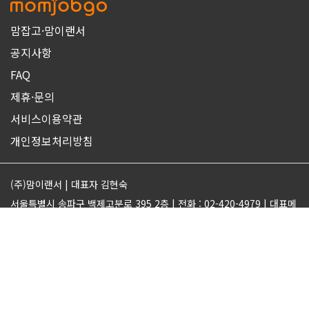
맘잡고·맘이랜서
공지사항
FAQ
제휴·문의
서비스이용약관
개인정보처리방침
(주)맘이랜서 | 대표자 김현숙
서울특별시 송파구 백제고분로 395 2층 | 전화 : 02-420-4979 | 대표메
일 : support@momjobgo.com
사업자번호 142-81-63569 | 통신판매업 2017-서울송파-2189 | 직업
정보제공업 서울동부 2022-16
ⓒMOMELANCER. ALL RIGHTS RESERVED