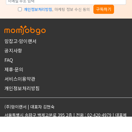
구독하기
개인정보처리방침
, 마케팅 정보 수신 동의
맘잡고·맘이랜서
공지사항
FAQ
제휴·문의
서비스이용약관
개인정보처리방침
(주)맘이랜서 | 대표자 김현숙
서울특별시 송파구 백제고분로 395 2층 | 전화 : 02-420-4979 | 대표메
일 : support@momjobgo.com
사업자번호 142-81-63569 | 통신판매업 2017-서울송파-2189 | 직업