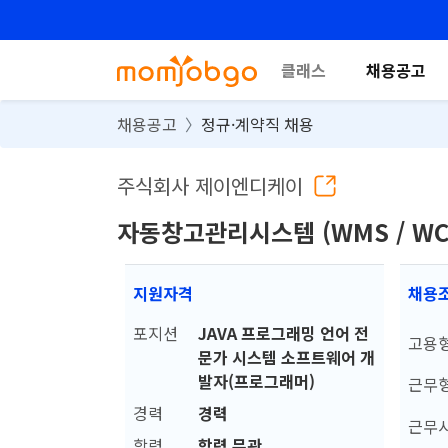
클래스
채용공고
채용공고
정규·계약직 채용
주식회사 제이엔디케이
자동창고관리시스템 (WMS / WC
지원자격
채용
포지션
JAVA 프로그래밍 언어 전
고용
문가 시스템 소프트웨어 개
발자(프로그래머)
근무
경력
경력
근무
학력
학력 무관