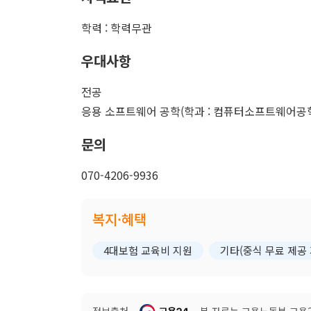
학력 : 학력무관
우대사항
전공
응용 소프트웨어 공학(학과 : 컴퓨터소프트웨어공학
문의
070-4206-9936
복지·혜택
4대보험 교육비 지원
기타(중식 무료 제공
정보출처
본 자료는 고용노동부 고용24