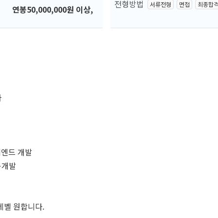
전형방법
서류전형
면접
최종합
연봉50,000,000원 이상,
자
) 백엔드 개발
사용개발
레벨 원합니다.