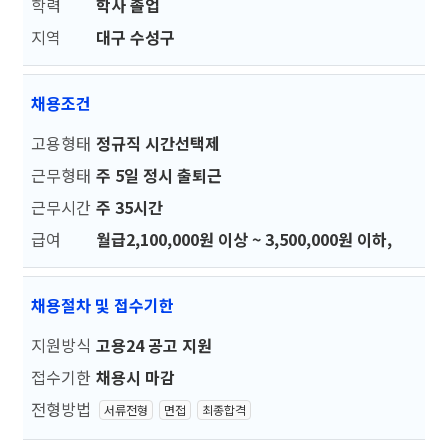
학력
학사 졸업
지역
대구 수성구
채용조건
고용형태
정규직 시간선택제
근무형태
주 5일 정시 출퇴근
근무시간
주 35시간
급여
월급2,100,000원 이상 ~ 3,500,000원 이하,
채용절차 및 접수기한
지원방식
고용24 공고 지원
접수기한
채용시 마감
전형방법
서류전형
면접
최종합격