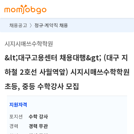
채용공고
정규·계약직 채용
시지시매쓰수학학원
&lt;대구고용센터 채용대행&gt; (대구 지
하철 2호선 사월역앞) 시지시매쓰수학학원
초등, 중등 수학강사 모집
지원자격
포지션
수학 강사
경력
경력 무관