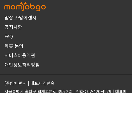
맘잡고·맘이랜서
공지사항
FAQ
제휴·문의
서비스이용약관
개인정보처리방침
(주)맘이랜서 | 대표자 김현숙
서울특별시 송파구 백제고분로 395 2층 | 전화 : 02-420-4979 | 대표메
일 : support@momjobgo.com
사업자번호 142-81-63569 | 통신판매업 2017-서울송파-2189 | 직업
정보제공업 서울동부 2022-16
ⓒMOMELANCER. ALL RIGHTS RESERVED