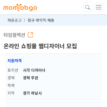
채용공고
정규·계약직 채용
타임컬렉션
온라인 쇼핑몰 웹디자이너 모집
지원자격
포지션
시각 디자이너
경력
경력 무관
학력
지역
경기 하남시