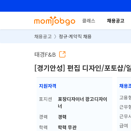
클래스
채용공고
채용공고
정규·계약직 채용
태경F&B
[경기안성] 편집 디자인/포토샵
지원자격
채용
고용
포지션
포장디자이너 광고디자이
너
근무
근무
경력
경력
급여
학력
학력 무관