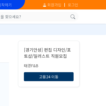
시작하기
회원가입
로그인
[경기안성] 편집 디자인/포
토샵/일러스트 직원모집
태경F&B
고용24 이동