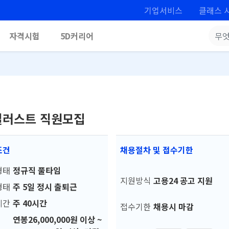
기업서비스
클래스 
자격시험
5D커리어
/일러스트 직원모집
조건
채용절차 및 접수기한
형태
정규직 풀타임
지원방식
고용24 공고 지원
형태
주 5일 정시 출퇴근
시간
주 40시간
접수기한
채용시 마감
연봉26,000,000원 이상 ~