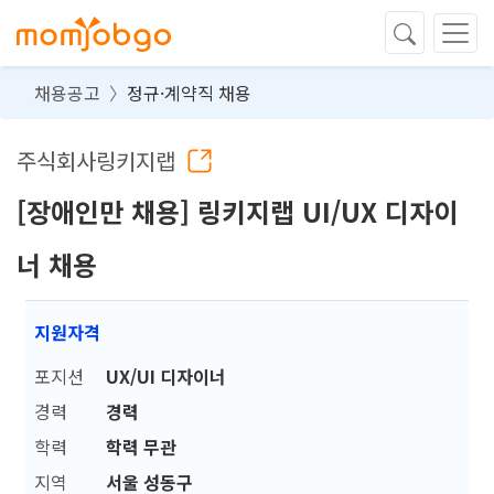
채용공고
정규·계약직 채용
주식회사링키지랩
[장애인만 채용] 링키지랩 UI/UX 디자이
너 채용
지원자격
포지션
UX/UI 디자이너
경력
경력
학력
학력 무관
지역
서울 성동구