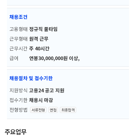
채용조건
고용형태
정규직 풀타임
근무형태
원격 근무
근무시간
주 40시간
급여
연봉30,000,000원 이상,
채용절차 및 접수기한
지원방식
고용24 공고 지원
접수기한
채용시 마감
전형방법
서류전형
면접
최종합격
주요업무