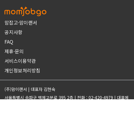
맘잡고·맘이랜서
공지사항
FAQ
제휴·문의
서비스이용약관
개인정보처리방침
(주)맘이랜서 | 대표자 김현숙
서울특별시 송파구 백제고분로 395 2층 | 전화 : 02-420-4979 | 대표메
일 : support@momjobgo.com
사업자번호 142-81-63569 | 통신판매업 2017-서울송파-2189 | 직업
정보제공업 서울동부 2022-16
ⓒMOMELANCER. ALL RIGHTS RESERVED