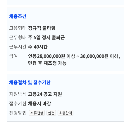
채용조건
고용형태
정규직 풀타임
근무형태
주 5일 정시 출퇴근
근무시간
주 40시간
급여
연봉28,000,000원 이상 ~ 30,000,000원 이하,
면접 후 재조정 가능
채용절차 및 접수기한
지원방식
고용24 공고 지원
접수기한
채용시 마감
전형방법
서류전형
면접
최종합격