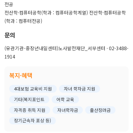
전공
전산학·컴퓨터공학(학과 : 컴퓨터공학계열) 전산학·컴퓨터공학
(학과 : 컴퓨터전공)
문의
(유관기관-중장년내일센터)노사발전재단_서부센터 · 02-3488-
1914
복지·혜택
4대보험 교육비 지원
자녀 학자금 지원
기타(복지포인트
어학 교육
자격증 취득 지원
자녀학자금
출산장려금
장기근속자 포상 등)