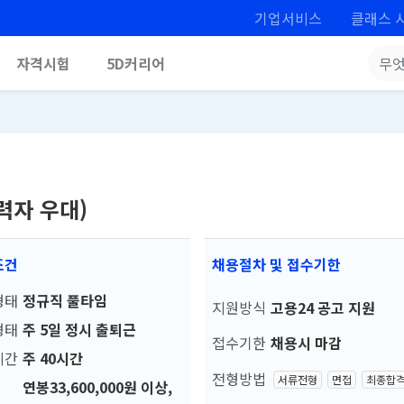
기업서비스
클래스 
자격시험
5D커리어
력자 우대)
조건
채용절차 및 접수기한
형태
정규직 풀타임
지원방식
고용24 공고 지원
형태
주 5일 정시 출퇴근
접수기한
채용시 마감
시간
주 40시간
전형방법
서류전형
면접
최종합
연봉33,600,000원 이상,