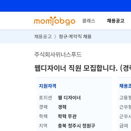
클래스
채용공고
채용공고
정규·계약직 채용
주식회사위너스푸드
웹디자이너 직원 모집합니다. (경
지원자격
채용
포지션
웹 디자이너
고용
경력
경력
근무
학력
학력 무관
근무
지역
충북 청주시 청원구
급여