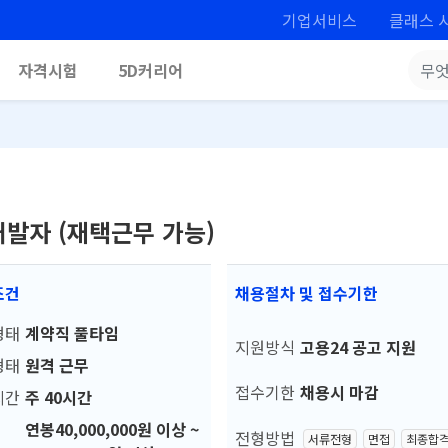
기업서비스
클래스 
자격시험
5D커리어
개발자 (재택근무 가능)
조건
채용절차 및 접수기한
형태
계약직 풀타임
지원방식
고용24 공고 지원
형태
원격 근무
접수기한
채용시 마감
시간
주 40시간
연봉40,000,000원 이상 ~
전형방법
서류전형
면접
최종합