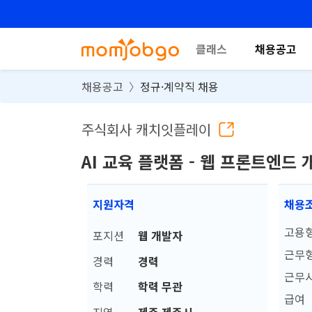
클래스
채용공고
채용공고
정규·계약직 채용
주식회사 캐치잇플레이
AI 교육 플랫폼 - 웹 프론트엔드 
지원자격
채용
고용
포지션
웹 개발자
근무
경력
경력
근무
학력
학력 무관
급여