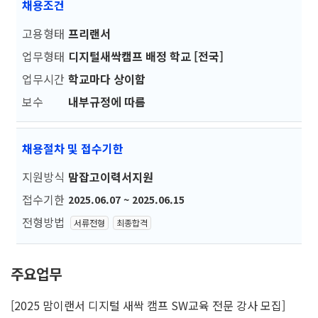
채용조건
고용형태
프리랜서
업무형태
디지털새싹캠프 배정 학교 [전국]
업무시간
학교마다 상이함
보수
내부규정에 따름
채용절차 및 접수기한
지원방식
맘잡고이력서지원
접수기한
2025.06.07 ~ 2025.06.15
전형방법
서류전형
최종합격
주요업무
[2025 맘이랜서 디지털 새싹 캠프 SW교육 전문 강사 모집]