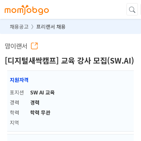
채용공고
프리랜서 채용
맘이랜서
[디지털새싹캠프] 교육 강사 모집(SW.AI)
지원자격
포지션
SW AI 교육
경력
경력
학력
학력 무관
지역