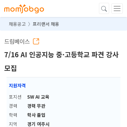
채용공고
프리랜서 채용
드림베이스
7/16 AI 인공지능 중·고등학교 파견 강사
모집
지원자격
포지션
SW AI 교육
경력
경력 무관
학력
학사 졸업
지역
경기 여주시