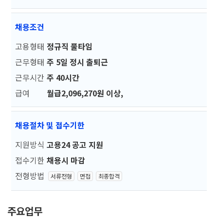
채용조건
고용형태
정규직 풀타임
근무형태
주 5일 정시 출퇴근
근무시간
주 40시간
급여
월급2,096,270원 이상,
채용절차 및 접수기한
지원방식
고용24 공고 지원
접수기한
채용시 마감
전형방법
서류전형
면접
최종합격
주요업무