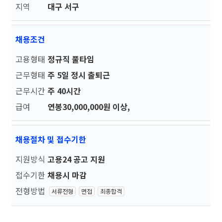
지역
대구 서구
채용조건
고용형태
정규직 풀타임
근무형태
주 5일 정시 출퇴근
근무시간
주 40시간
급여
연봉30,000,000원 이상,
채용절차 및 접수기한
지원방식
고용24 공고 지원
접수기한
채용시 마감
전형방법
서류전형
면접
최종합격