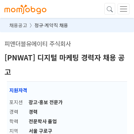
채용공고
정규·계약직 채용
피앤더블유에이티 주식회사
[PNWAT] 디지털 마케팅 경력자 채용 공
고
지원자격
포지션
광고·홍보 전문가
경력
경력
학력
전문학사 졸업
지역
서울 구로구