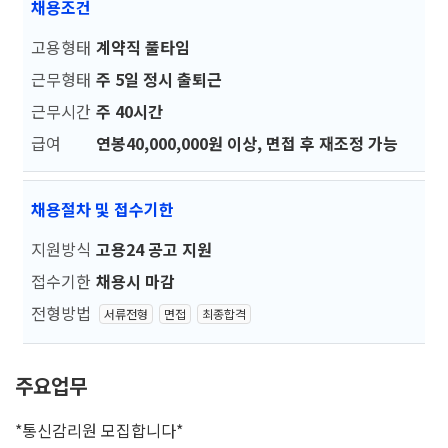
채용조건
고용형태
계약직 풀타임
근무형태
주 5일 정시 출퇴근
근무시간
주 40시간
급여
연봉40,000,000원 이상, 면접 후 재조정 가능
채용절차 및 접수기한
지원방식
고용24 공고 지원
접수기한
채용시 마감
전형방법
서류전형
면접
최종합격
주요업무
*통신감리원 모집합니다*