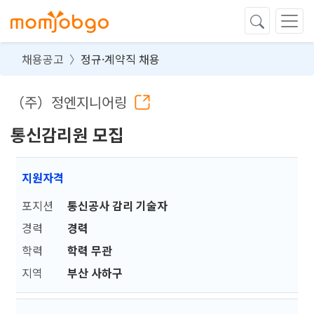
채용공고
정규·계약직 채용
（주）정엔지니어링
통신감리원 모집
지원자격
포지션
통신공사 감리 기술자
경력
경력
학력
학력 무관
지역
부산 사하구