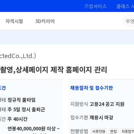
기업서비스
클래스 
자격시험
5D커리어
dCo.,Ltd.)
촬영,상세페이지 제작 홈페이지 관리
조건
채용절차 및 접수기한
형태
정규직 풀타임
지원방식
고용24 공고 지원
형태
주 5일 정시 출퇴근
접수기한
채용시 마감
시간
주 40시간
연봉40,000,000원 이상 ~
전형방법
서류전형
면접
최종합