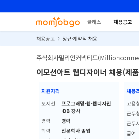
클래스
채용공고
채용공고
정규·계약직 채용
주식회사밀리언커넥티드(Millionconnecte
이모션아트 웹디자이너 채용(제품
지원자격
채용
포지션
프로그래밍·웹·웹디자인
고용
·DB 강사
근무
경력
경력
근무
학력
전문학사 졸업
급여