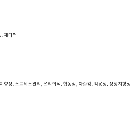
버스, 제디터
취지향성, 스트레스관리, 윤리의식, 협동심, 자존감, 적응성, 성장지향