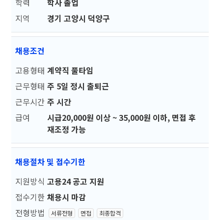
학력
학사 졸업
지역
경기 고양시 덕양구
채용조건
고용형태
계약직 풀타임
근무형태
주 5일 정시 출퇴근
근무시간
주 시간
급여
시급20,000원 이상 ~ 35,000원 이하, 면접 후
재조정 가능
채용절차 및 접수기한
지원방식
고용24 공고 지원
접수기한
채용시 마감
전형방법
서류전형
면접
최종합격