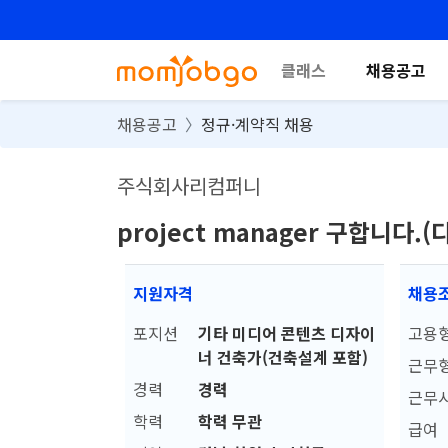
클래스
채용공고
채용공고
정규·계약직 채용
주식회사리컴퍼니
project manager 구합니다.
지원자격
채용
포지션
기타 미디어 콘텐츠 디자이
고용
너 건축가(건축설계 포함)
근무
경력
경력
근무
학력
학력 무관
급여