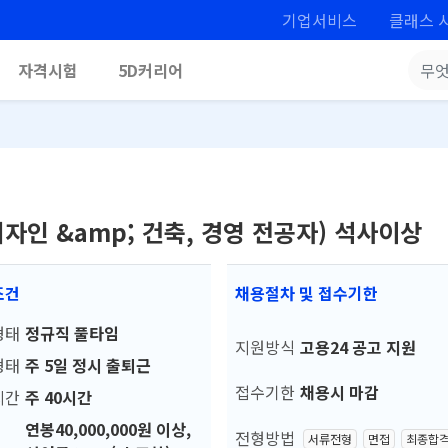
기업서비스
클래스 
자격시험
5D커리어
(디자인 &amp; 건축, 경영 전공자) 석사이상
조건
채용절차 및 접수기한
형태
정규직 풀타임
지원방식
고용24 공고 지원
형태
주 5일 정시 출퇴근
접수기한
채용시 마감
시간
주 40시간
연봉40,000,000원 이상,
전형방법
서류전형
면접
최종합