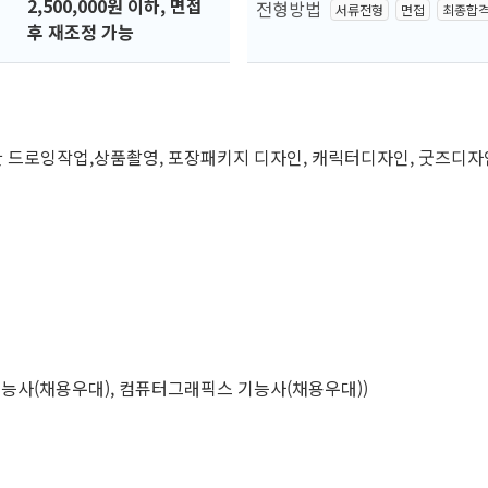
2,500,000원 이하, 면접
전형방법
서류전형
면접
최종합
후 재조정 가능
한 드로잉작업,상품촬영, 포장패키지 디자인, 캐릭터디자인, 굿즈디자
사(채용우대), 컴퓨터그래픽스 기능사(채용우대))