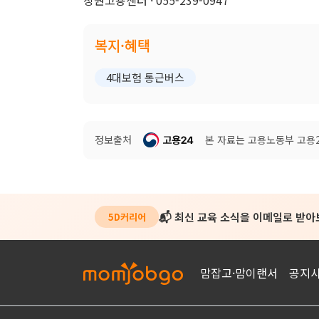
창원고용센터 · 055-239-0947
복지·혜택
4대보험 통근버스
정보출처
본 자료는 고용노동부 고용24
📬 최신 교육 소식을 이메일로 받
5D커리어
맘잡고·맘이랜서
공지