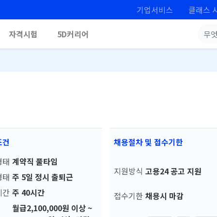
기업서비스
클래스 
자격시험
5D커리어
조건
채용절차 및 접수기한
형태
계약직 풀타임
지원방식
고용24 공고 지원
형태
주 5일 정시 출퇴근
시간
주 40시간
접수기한
채용시 마감
월급2,100,000원 이상 ~