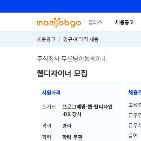
클래스
채용공고
채용공고
정규·계약직 채용
주식회사 무릎냥이동동이네
웹디자이너 모집
지원자격
채용
고용
포지션
프로그래밍·웹·웹디자인
·DB 강사
근무
근무
경력
경력
급여
학력
학력 무관